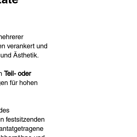
mehrerer
en verankert und
und Ästhetik.
en
Teil- oder
en für hohen
 des
n festsitzenden
lantatgetragene