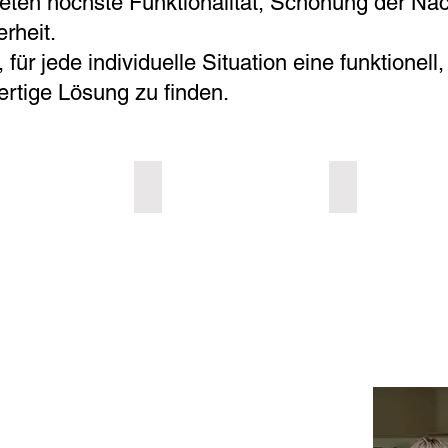
eten höchste Funktionalität, Schonung der N
erheit.
, für jede individuelle Situation eine funktionell
ertige Lösung zu finden.
tat
Zahnfarben
Brücken